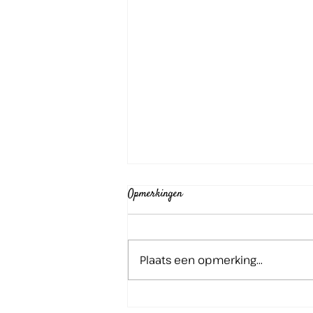
Opmerkingen
Plaats een opmerking...
Het Eepos op uitwisseling in